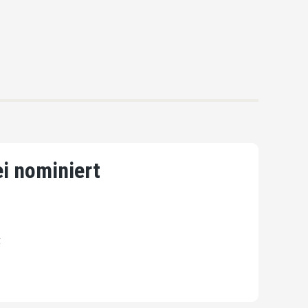
ei nominiert
t