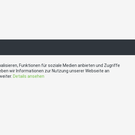
akt
Social Media
lisieren, Funktionen für soziale Medien anbieten und Zugriffe
eben wir Informationen zur Nutzung unserer Webseite an
weiter.
Details ansehen
kofen, Marco Bucheli,
Besuchen Sie uns bei:
nstrasse 24, 3052 Zollikofen
svp-zollikofen.ch