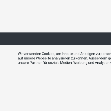
Links
Kont
Wir verwenden Cookies, um Inhalte und Anzeigen zu persona
auf unsere Webseite analysieren zu können. Ausserdem g
unsere Partner für soziale Medien, Werbung und Analysen 
SVP Schweiz
SVP Zolli
SVP Kanton Bern
Stockhor
SVP Mittelland-Nord
E-Mail
Gemeinde Zollikofen
contact@
Daniel Bichsel