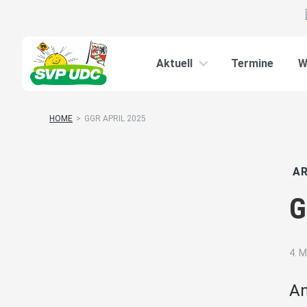
Aktuell
Termine
W
HOME
>
GGR APRIL 2025
AR
G
4. M
An